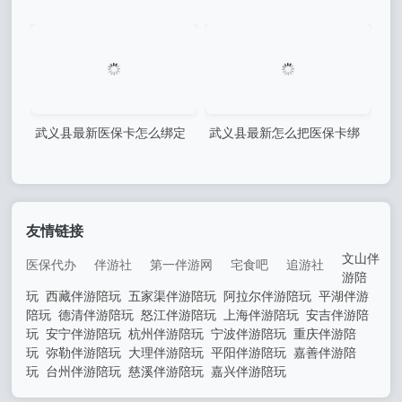
定微信号方法分析(最方便真
定我的医保卡方法分析(最方
实的武义县怎么把医保卡绑定
便真实的武义县怎么把别人的
微信号查询方法)
医保卡和我的绑起来方法)
武义县最新医保卡怎么绑定
武义县最新怎么把医保卡绑
微信提现的方法分析(最方便
定到微信上方法分析(最方便
真实的武义县医保卡怎么绑定
真实的武义县医保卡怎样绑定
微信提现的钱方法)
手机微信方法)
友情链接
文山伴
医保代办
伴游社
第一伴游网
宅食吧
追游社
游陪
玩
西藏伴游陪玩
五家渠伴游陪玩
阿拉尔伴游陪玩
平湖伴游
陪玩
德清伴游陪玩
怒江伴游陪玩
上海伴游陪玩
安吉伴游陪
玩
安宁伴游陪玩
杭州伴游陪玩
宁波伴游陪玩
重庆伴游陪
玩
弥勒伴游陪玩
大理伴游陪玩
平阳伴游陪玩
嘉善伴游陪
玩
台州伴游陪玩
慈溪伴游陪玩
嘉兴伴游陪玩